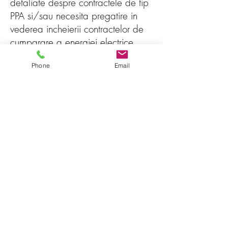
detaliate despre contractele de tip
PPA si/sau necesita pregatire in
vederea incheierii contractelor de
cumparare a energiei electrice
Phone
Email
Curricula de pregatire
Finanțarea proiectului
Bancabilitate
Roluri
Obligațiile PPA
Cerințe de sincronizare
Structuri tarifare
Facturare și plată