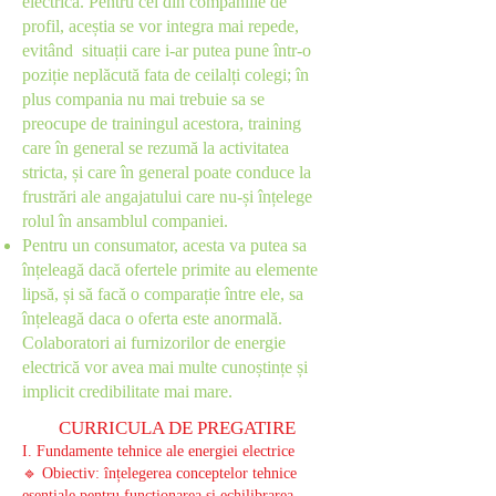
electrică. Pentru cei din companiile de
profil, aceștia se vor integra mai repede,
evitând situații care i-ar putea pune într-o
poziție neplăcută fata de ceilalți colegi; în
plus compania nu mai trebuie sa se
preocupe de trainingul acestora, training
care în general se rezumă la activitatea
stricta, și care în general poate conduce la
frustrări ale angajatului care nu-și înțelege
rolul în ansamblul companiei.
Pentru un consumator, acesta va putea sa
înțeleagă dacă ofertele primite au elemente
lipsă, și să facă o comparație între ele, sa
înțeleagă daca o oferta este anormală.
Colaboratori ai furnizorilor de energie
electrică vor avea mai multe cunoștințe și
implicit credibilitate mai mare.
CURRICULA DE PREGATIRE
I. Fundamente tehnice ale energiei electrice
🔹 Obiectiv: înțelegerea conceptelor tehnice
esențiale pentru funcționarea și echilibrarea