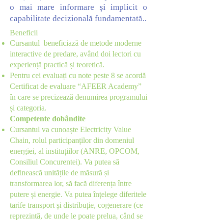
o mai mare informare și implicit o
capabilitate decizională fundamentată..
Beneficii
Cursantul beneficiază de metode moderne
interactive de predare, având doi lectori cu
experiență practică și teoretică.
Pentru cei evaluați cu note peste 8 se acordă
Certificat de evaluare “AFEER Academy”
în care se precizează denumirea programului
și categoria.
Competente dobândite
Cursantul va cunoaște Electricity Value
Chain, rolul participanților din domeniul
energiei, al instituțiilor (ANRE, OPCOM,
Consiliul Concurentei). Va putea să
definească unitățile de măsură și
transformarea lor, să facă diferența între
putere și energie. Va putea înțelege diferitele
tarife transport și distribuție, cogenerare (ce
reprezintă, de unde le poate prelua, când se