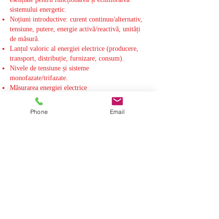
sistemului energetic.
Noțiuni introductive: curent continuu/alternativ,
tensiune, putere, energie activă/reactivă, unități
de măsură.
Lanțul valoric al energiei electrice (producere,
transport, distribuție, furnizare, consum).
Nivele de tensiune și sisteme
monofazate/trifazate.
Măsurarea energiei electrice
Categorii de producători și specificități
(convenționali, regenerabili, cogenerare).
Phone
Email
Balanța energetică: producție = consum;
frecvența sistemului.
II. Piața de energie electrică – Retail
🔹 Obiectiv: cunoașterea relației dintre furnizori
și consumatori, mecanisme de ofertare, facturare
și obligații.
Categorii de consumatori: casnici, non-casnici,
prosumeri; energie activă/reactivă.
Piața cu amănuntul: structură, funcționare, rolul
furnizorilor.