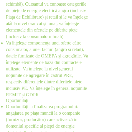
schimbă). Cursantul va cunoaște categoriile
de piețe de energie electrică angro (inclusiv
Piața de Echilibrare) și retail și le va înțelege
atât la nivel orar cat și lunar, va înțelege
elementele din ofertele pe diferite piețe
(inclusiv la consumatorii finali).
Va înțelege componența unei oferte către
consumator, a unei facturi (angro și retail),
datele furnizate de OMEPA și agregările. Va
înțelege elemente de baza din contractele
utilizate. Va înțelege la nivel general
noțiunile de agregare în cadrul PRE,
respectiv diferențele dintre diferitele piețe
inclusiv PE. Va înțelege în general noțiunile
REMIT și GDPR.
Oportunități
Oportunități la finalizarea programului:
angajarea pe piața muncii la o companie
(furnizor, producător) care activează in
domeniul specific al pieței de energie