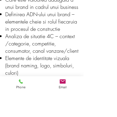
unui brand in cadrul unui business
Definirea ADN-ului unui brand –
elementele cheie si rolul fiecaruia
in procesul de constructie
Analiza de situatie 4C – context
/categorie, competitie,
consumator, canal vanzare/client
Elemente de identitate vizuala
(brand naming, logo, simboluri,
culori)
Identificarea si profilarea
consumatorului tinta
Phone
Email
Setarea obiectivelor de brand pe
termen lung si scurt, KPIs si
intrumente de masurare a
performantei