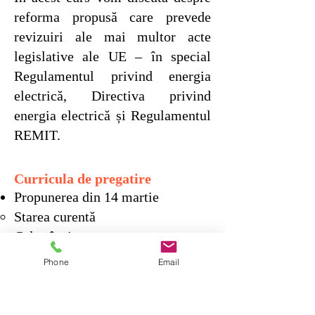
reforma propusă care prevede
revizuiri ale mai multor acte
legislative ale UE – în special
Regulamentul privind energia
electrică, Directiva privind
energia electrică și Regulamentul
REMIT.
Curricula de pregatire
Propunerea din 14 martie
Starea curentă
Cale
a înainte
Criza energetică de impact
Phone
Email
Pentru consumatori
PPA
-uri