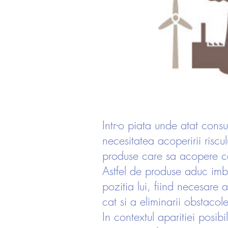
Intr-o piata unde atat consu
necesitatea acoperirii riscu
produse care sa acopere cat
Astfel de produse aduc imbuna
pozitia lui, fiind necesare a
cat si a eliminarii obstacol
In contextul aparitiei posib