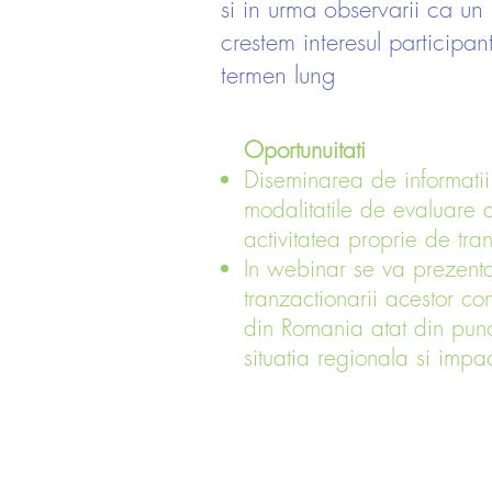
si in urma observarii ca un
crestem interesul participant
termen lung
Oportunuitati
Diseminarea de informatii
modalitatile de evaluare 
activitatea proprie de tra
In webinar se va prezenta 
tranzactionarii acestor co
din Romania atat din punc
situatia regionala si impa