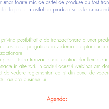
 numar foarte mic de astfel de produse au fost tra
ilor la piata in astfel de produse si astfel crescand
 privind posibilitatile de tranzactionare a unor pro
a acestora si pregatirea in vederea adoptarii unor a
nzactionare.
posibilitatea tranzactionarii contractelor flexibile 
ntracte in alte tari. In cadrul acestui webinar am do
t de vedere reglementari cat si din punct de veder
ctul asupra businesului
Agenda: