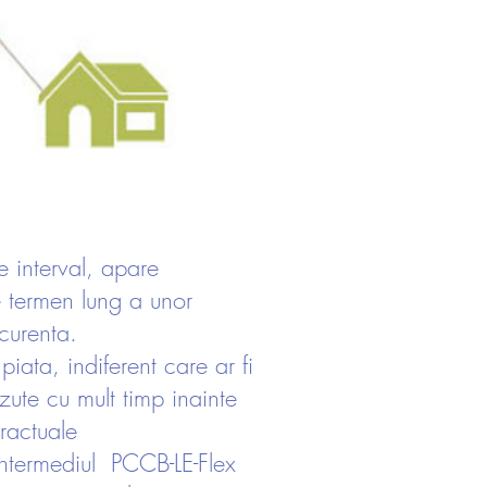
e interval, apare
pe termen lung a unor
curenta.
piata, indiferent care ar fi
azute cu mult timp inainte
tractuale
n intermediul PCCB-LE-Flex