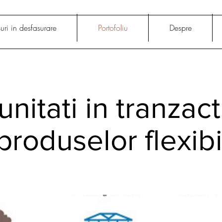
uri in desfasurare
Portofoliu
Despre
nitati in tranzac
produselor flexibi