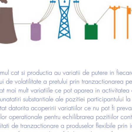
mul cat si productia au variatii de putere in fiecar
lui de volatilitate a pretului prin tranzactionarea 
 mai mult variatiile ce pot aparea in activitatea 
tatiri substantiale ale pozitiei participantului la 
tat datorita acoperirii variatiilor ce nu pot fi prev
elor operationale pentru echilibrarea pozitiilor con
ilitati de tranzactionare a produselor flexibile pri