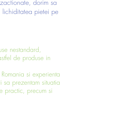
nzactionate, dorim sa
 lichiditatea pietei pe
duse nestandard,
stfel de produse in
in Romania si experienta
ri sa prezentam situatia
e practic, precum si