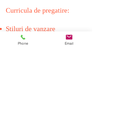
Curricula de pregatire:
Stiluri de vanzare
Roluri in Vanzari
Phone
Email
Procesul de Vanzari
Filozofia Tack
Planificare si prioritizare
Cercetarea de piata si
informatii
Obiective SMART in
Vanzari
Scopul apelului telefonic in
cold-calling sau intr-o prima