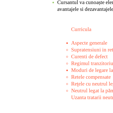
Cursantul va cunoaște elem
avantajele si dezavantajel
Curricula
Aspecte generale
Supratensiuni in re
Curenti de defect
Regimul tranzitoriu 
Moduri de legare l
Retele compensate
Reţele cu neutrul l
Neutrul legat la pă
Uzanta tratarii neut