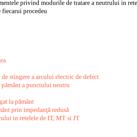
entele privind modurile de tratare a neutrului in retel
e fiecarui procedeu
tea
de stingere a arcului electric de defect
a pământ a punctului neutru
egat la pământ
mânt prin impedanţă redusă
rului in retelele de IT, MT si JT