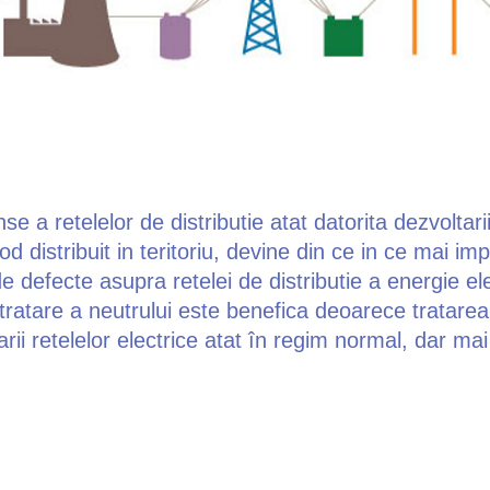
ense a retelelor de distributie atat datorita dezvolta
od distribuit in teritoriu, devine din ce in ce mai i
i de defecte asupra retelei de distributie a energie e
de tratare a neutrului este benefica deoarece tratar
rii retelelor electrice atat în regim normal, dar ma