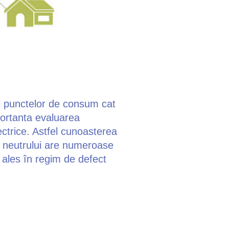
rii punctelor de consum cat
mportanta evaluarea
lectrice. Astfel cunoasterea
ea neutrului are numeroase
i ales în regim de defect