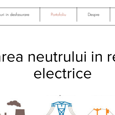
uri in desfasurare
Portofoliu
Despre
rea neutrului in r
electrice