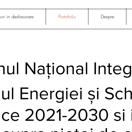
uri in desfasurare
Portofoliu
Despre
nul Național Integ
l Energiei și Sch
ice 2021-2030 si 