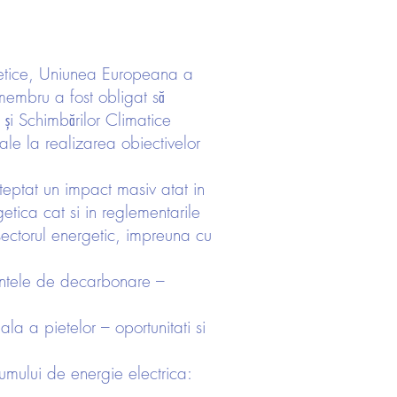
rgetice, Uniunea Europeana a
 membru a fost obligat să
 și Schimbărilor Climatice
le la realizarea obiectivelor
steptat un impact masiv atat in
getica cat si in reglementarile
 sectorul energetic, impreuna cu
 tintele de decarbonare –
la a pietelor – oportunitati si
umului de energie electrica: