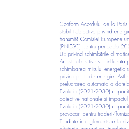
Conform Acordului de la Paris 
stabilit obiective privind ener
transmită Comisiei Europene un 
(PNIESC) pentru perioada 2021-
UE privind schimbările climatic
Aceste obiective vor influenta 
schimbarea mixului energetic si 
privind piete de energie. Astfe
prelucrarea automata a datelo
Evolutia (2021-2030) capacitati
obiective nationale si impactul 
Evolutia (2021-2030) capacitati
provocari pentru traderi/furnizo
Tendinte in reglementare la ni
eficienta energetica, incalzire