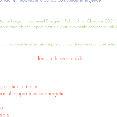
țional Integrat în domeniul Energiei și Schimbărilor Climatice 202
ea evalua obiectiv oportunitatile si/sau expunerile companiei sale l
mului: cunostiinte avansate asupra unui domeniu de nisa, care este a
Tematicile webinarului
 politici si masuri
actul asupra mixului energetic
a
ca
ergie