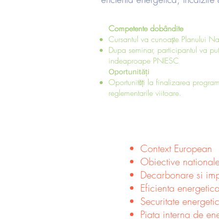
Competente dobândite
Cursantul va cunoaște Planului Na
Dupa seminar, participantul va put
indeaproape PNIESC
Oportunități
Oportunități la finalizarea progra
reglementarile viitoare.
Context European
Obiective nationale,
Decarbonare si imp
Eficienta energetic
Securitate energeti
Piata interna de en