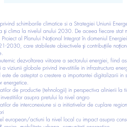
privind schimbarile climatice si a Strategiei Uniunii Ene
gia și clima la nivelul anului 2030. De aceea fiecare stat
Proiect al Planului Național Integrat în domeniul Energiei
2030, care stabileste obiectivele și contribuțiile naționa
e.
puternic dezvoltarea viitoare a sectorului energiei, fiind a
a viziunii globale privind inevstitiile in infrastructura ener
l este de asteptat o crestere a importantei digitalizarii in
r energetice.
lor de productie (tehnologii) in perspectiva alinierii la
investitiilor asupra pretului la nivel angro
lor de interconexiune si a initiativelor de cuplare regiona
ri
vel european/actiuni la nivel local cu impact asupra cons
 & racire, mobilitate urbana, comunitati energetice.