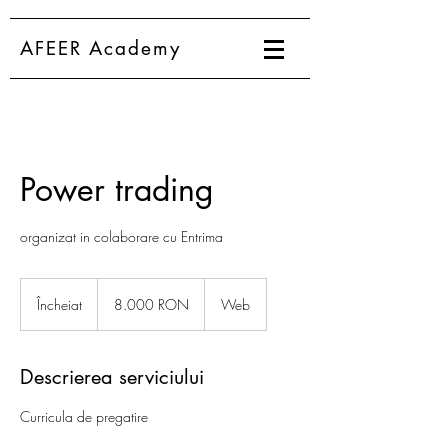
AFEER Academy
Power trading
organizat in colaborare cu Entrima
8.000
de
Încheiat
Î
8.000 RON
Web
lei
românești
n
c
h
Descrierea serviciului
e
i
Curricula de pregatire
a
t